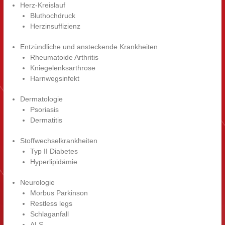
Herz-Kreislauf
Bluthochdruck
Herzinsuffizienz
Entzündliche und ansteckende Krankheiten
Rheumatoide Arthritis
Kniegelenksarthrose
Harnwegsinfekt
Dermatologie
Psoriasis
Dermatitis
Stoffwechselkrankheiten
Typ II Diabetes
Hyperlipidämie
Neurologie
Morbus Parkinson
Restless legs
Schlaganfall
ALS