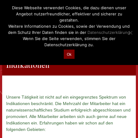
Diese Webseite verwendet Cookies, die dazu dienen unser
Angebot nutzerfreundlicher, effektiver und sicherer zu
Skip
Origio
gestalten.
to
Weitere Informationen zu Cookies, sowie der Verwendung und
content
Clinical
dem Schutz Ihrer Daten finden sie in der
Datenschutzerklärung
Wenn Sie die Seite verwenden, stimmen Sie der
Monitoring
Datenschutzerklärung zu.
GmbH
Ok
Indikationen
Clinical
Monitoring
GmbH
Unsere Tätigkeit ist nicht auf ein eingegrenztes Spektrum von
Indikationen beschränkt. Die Mehrzahl der Mitarbeiter hat ein
naturwissenschaftliches Studium erfolgreich abgeschlossen und
promoviert. Alle Mitarbeiter arbeiten sich auch gerne auf neue
Indikationen ein. Erfahrungen haben wir schon auf den
folgenden
Gebieten: